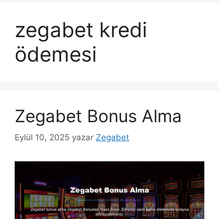
zegabet kredi
ödemesi
Zegabet Bonus Alma
Eylül 10, 2025
yazar
Zegabet