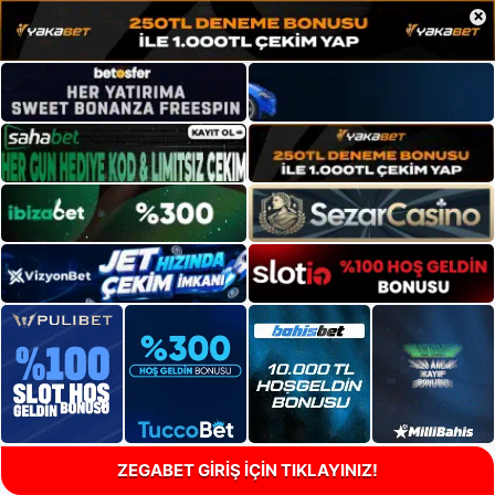
×
ZEGABET GİRİŞ İÇİN TIKLAYINIZ!