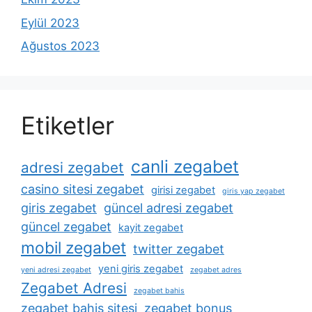
Eylül 2023
Ağustos 2023
Etiketler
canli zegabet
adresi zegabet
casino sitesi zegabet
girisi zegabet
giris yap zegabet
giris zegabet
güncel adresi zegabet
güncel zegabet
kayit zegabet
mobil zegabet
twitter zegabet
yeni giris zegabet
yeni adresi zegabet
zegabet adres
Zegabet Adresi
zegabet bahis
zegabet bahis sitesi
zegabet bonus