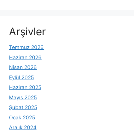
Arşivler
Temmuz 2026
Haziran 2026
Nisan 2026
Eylül 2025
Haziran 2025
Mayıs 2025
Şubat 2025
Ocak 2025
Aralık 2024