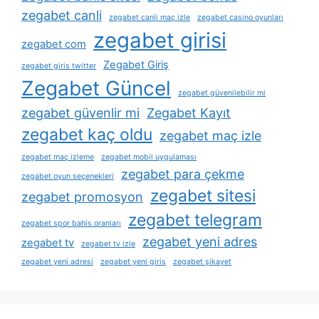
zegabet canli
zegabet canli maç izle
zegabet casino oyunları
zegabet girisi
zegabet com
Zegabet Giriş
zegabet giris twitter
Zegabet Güncel
zegabet güvenilebilir mi
zegabet güvenlir mi
Zegabet Kayıt
zegabet kaç oldu
zegabet maç izle
zegabet maç izleme
zegabet mobil uygulaması
zegabet para çekme
zegabet oyun seçenekleri
zegabet sitesi
zegabet promosyon
zegabet telegram
zegabet spor bahis oranları
zegabet yeni adres
zegabet tv
zegabet tv izle
zegabet yeni adresi
zegabet yeni giris
zegabet şikayet