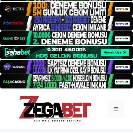
İçeriğe
atla
Menü