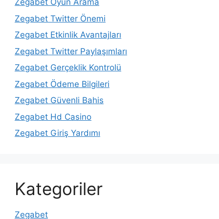
Zegabet Oyun Arama
Zegabet Twitter Önemi
Zegabet Etkinlik Avantajları
Zegabet Twitter Paylaşımları
Zegabet Gerçeklik Kontrolü
Zegabet Ödeme Bilgileri
Zegabet Güvenli Bahis
Zegabet Hd Casino
Zegabet Giriş Yardımı
Kategoriler
Zegabet