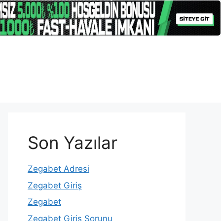
Son Yazılar
Zegabet Adresi
Zegabet Giriş
Zegabet
Zegabet Giriş Sorunu