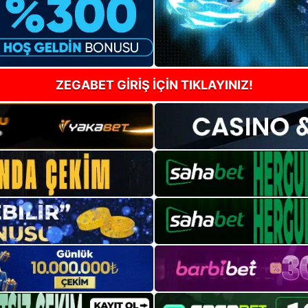
ZEGABET GİRİŞ İÇİN TIKLAYINIZ!