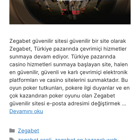
Zegabet güvenilir sitesi güvenilir bir site olarak
Zegabet, Türkiye pazarında çevrimiçi hizmetler
sunmaya devam ediyor. Türkiye pazarında
casino hizmetleri sunmaya başlayan site, halen
en güvenilir, güvenli ve karlı çevrimiçi elektronik
platformları ve casino sitelerini sunmaktadır. Bu
oyun poker tutkunları, pokere ilgi duyanlar ve en
çok kazandıran poker oyunu olan Zegabet
güvenilir sitesi e-posta adresimi değiştirmek …
Devamını oku
Kategoriler
Zegabet
Etiketler
zegabet canli
,
zegabet en kazançlı web