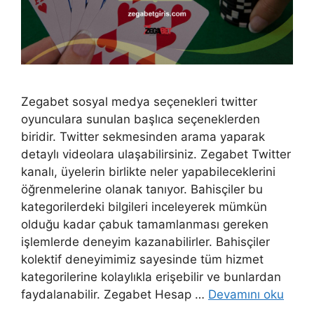
Zegabet sosyal medya seçenekleri twitter
oyunculara sunulan başlıca seçeneklerden
biridir. Twitter sekmesinden arama yaparak
detaylı videolara ulaşabilirsiniz. Zegabet Twitter
kanalı, üyelerin birlikte neler yapabileceklerini
öğrenmelerine olanak tanıyor. Bahisçiler bu
kategorilerdeki bilgileri inceleyerek mümkün
olduğu kadar çabuk tamamlanması gereken
işlemlerde deneyim kazanabilirler. Bahisçiler
kolektif deneyimimiz sayesinde tüm hizmet
kategorilerine kolaylıkla erişebilir ve bunlardan
faydalanabilir. Zegabet Hesap …
Devamını oku