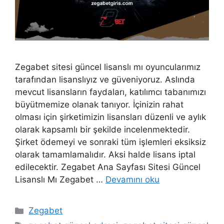
Zegabet sitesi güncel lisanslı mı oyuncularımız
tarafından lisanslıyız ve güveniyoruz. Aslında
mevcut lisansların faydaları, katılımcı tabanımızı
büyütmemize olanak tanıyor. İçinizin rahat
olması için şirketimizin lisansları düzenli ve aylık
olarak kapsamlı bir şekilde incelenmektedir.
Şirket ödemeyi ve sonraki tüm işlemleri eksiksiz
olarak tamamlamalıdır. Aksi halde lisans iptal
edilecektir. Zegabet Ana Sayfası Sitesi Güncel
Lisanslı Mı Zegabet …
Devamını oku
Kategoriler
Zegabet
Etiketler