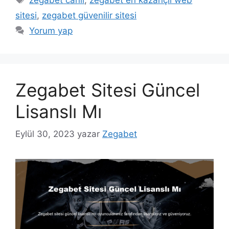
sitesi
,
zegabet güvenilir sitesi
Yorum yap
Zegabet Sitesi Güncel
Lisanslı Mı
Eylül 30, 2023
yazar
Zegabet