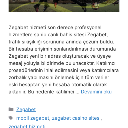
Zegabet hizmeti son derece profesyonel
hizmetlere sahip canlı bahis sitesi Zegabet,
trafik sıkışıklığı sorununa anında çözüm buldu.
Bir hesaba erişimin sonlandırılması durumunda
Zegabet yeni bir adres oluşturacak ve üyeye
mesaj yoluyla bildirimde bulunacaktır. Katılımcı
prosedürlerinin ihlal edilmesini veya katılımcılara
zorbalık yapılmasını önlemek için tüm veriler
eski hesaptan yeni hesaba otomatik olarak
aktarılır. Bu nedenle katılımcı …
Devamını oku
Kategoriler
Zegabet
Etiketler
mobil zegabet
,
zegabet casino sitesi
,
zegabet hizmeti