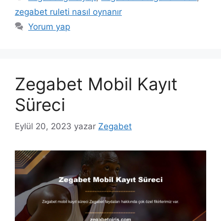
zegabet ruleti nasıl oynanır
Yorum yap
Zegabet Mobil Kayıt
Süreci
Eylül 20, 2023
yazar
Zegabet