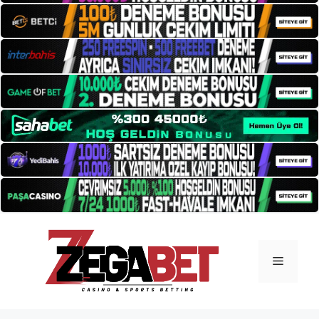
İçeriğe
atla
Menü