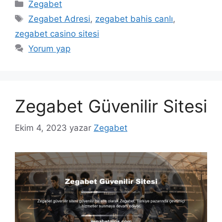
Kategoriler
Zegabet
Etiketler
Zegabet Adresi
,
zegabet bahis canlı
,
zegabet casino sitesi
Yorum yap
Zegabet Güvenilir Sitesi
Ekim 4, 2023
yazar
Zegabet