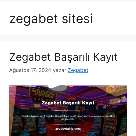
zegabet sitesi
Zegabet Başarılı Kayıt
Ağustos 17, 2024
yazar
Zegabet