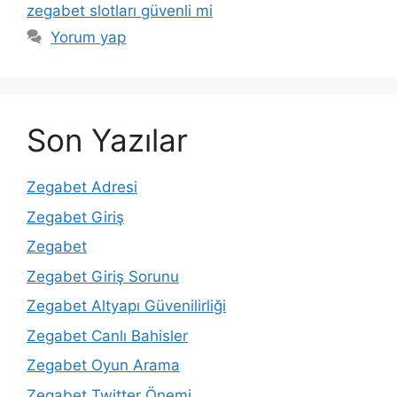
zegabet slotları güvenli mi
Yorum yap
Son Yazılar
Zegabet Adresi
Zegabet Giriş
Zegabet
Zegabet Giriş Sorunu
Zegabet Altyapı Güvenilirliği
Zegabet Canlı Bahisler
Zegabet Oyun Arama
Zegabet Twitter Önemi