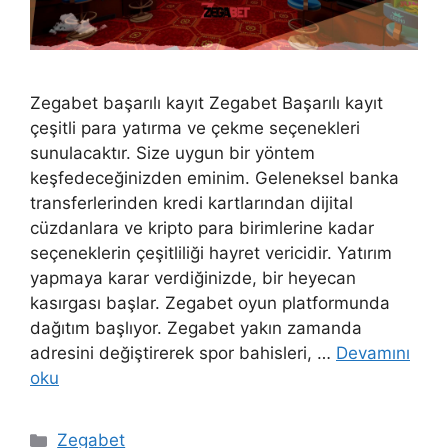
Zegabet başarılı kayıt Zegabet Başarılı kayıt
çeşitli para yatırma ve çekme seçenekleri
sunulacaktır. Size uygun bir yöntem
keşfedeceğinizden eminim. Geleneksel banka
transferlerinden kredi kartlarından dijital
cüzdanlara ve kripto para birimlerine kadar
seçeneklerin çeşitliliği hayret vericidir. Yatırım
yapmaya karar verdiğinizde, bir heyecan
kasırgası başlar. Zegabet oyun platformunda
dağıtım başlıyor. Zegabet yakın zamanda
adresini değiştirerek spor bahisleri, …
Devamını
oku
Kategoriler
Zegabet