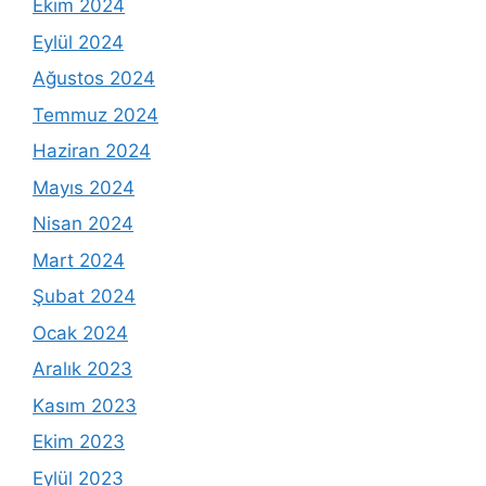
Ekim 2024
Eylül 2024
Ağustos 2024
Temmuz 2024
Haziran 2024
Mayıs 2024
Nisan 2024
Mart 2024
Şubat 2024
Ocak 2024
Aralık 2023
Kasım 2023
Ekim 2023
Eylül 2023