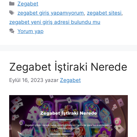
Kategoriler
Zegabet
Etiketler
zegabet giriş yapamıyorum
,
zegabet sitesi
,
zegabet yeni giriş adresi bulundu mu
Yorum yap
Zegabet İştiraki Nerede
Eylül 16, 2023
yazar
Zegabet