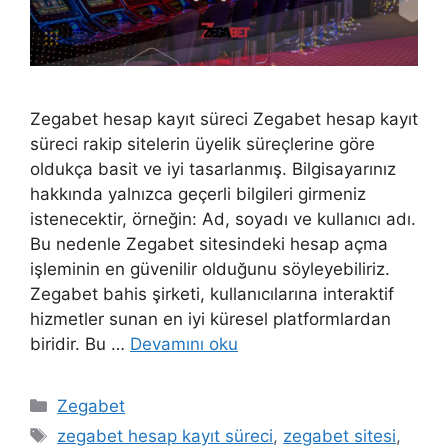
Zegabet hesap kayıt süreci Zegabet hesap kayıt
süreci rakip sitelerin üyelik süreçlerine göre
oldukça basit ve iyi tasarlanmış. Bilgisayarınız
hakkında yalnızca geçerli bilgileri girmeniz
istenecektir, örneğin: Ad, soyadı ve kullanıcı adı.
Bu nedenle Zegabet sitesindeki hesap açma
işleminin en güvenilir olduğunu söyleyebiliriz.
Zegabet bahis şirketi, kullanıcılarına interaktif
hizmetler sunan en iyi küresel platformlardan
biridir. Bu …
Devamını oku
Kategoriler
Zegabet
Etiketler
zegabet hesap kayıt süreci
,
zegabet sitesi
,