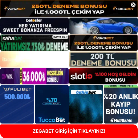
×
ZEGABET GİRİŞ İÇİN TIKLAYINIZ!