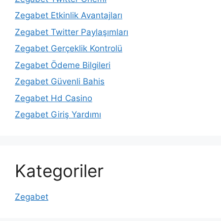
Zegabet Etkinlik Avantajları
Zegabet Twitter Paylaşımları
Zegabet Gerçeklik Kontrolü
Zegabet Ödeme Bilgileri
Zegabet Güvenli Bahis
Zegabet Hd Casino
Zegabet Giriş Yardımı
Kategoriler
Zegabet