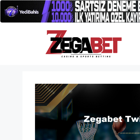
İçeriğe
atla