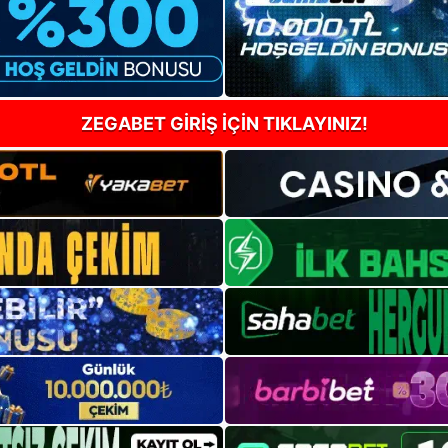
ZEGABET GİRİŞ İÇİN TIKLAYINIZ!