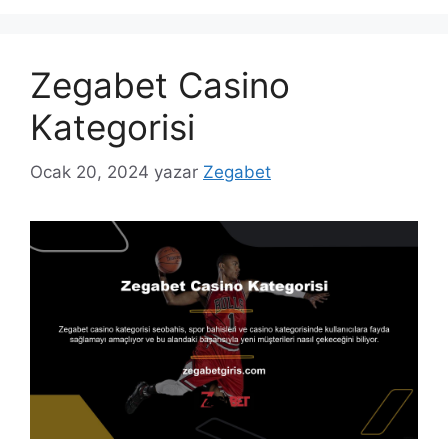
Zegabet Casino
Kategorisi
Ocak 20, 2024
yazar
Zegabet