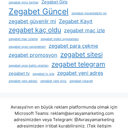
Zegabet Giriş
zegabet giris twitter
Zegabet Güncel
zegabet güvenilebilir mi
zegabet güvenlir mi
Zegabet Kayıt
zegabet kaç oldu
zegabet maç izle
zegabet maç izleme
zegabet mobil uygulaması
zegabet para çekme
zegabet oyun seçenekleri
zegabet sitesi
zegabet promosyon
zegabet telegram
zegabet spor bahis oranları
zegabet yeni adres
zegabet tv
zegabet tv izle
zegabet yeni adresi
zegabet yeni giris
zegabet şikayet
Avrasya'nın en büyük reklam platformunda olmak için
Microsoft Teams:
reklam@avrasyamarketing.com
adresimizden veya Telegram: @Avrasyamarketing
adresimizden irtibat kurabilirsiniz. (Tek iletişim