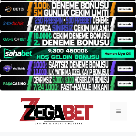
İçeriğe
atla
Menü