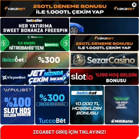
×
ZEGABET GİRİŞ İÇİN TIKLAYINIZ!