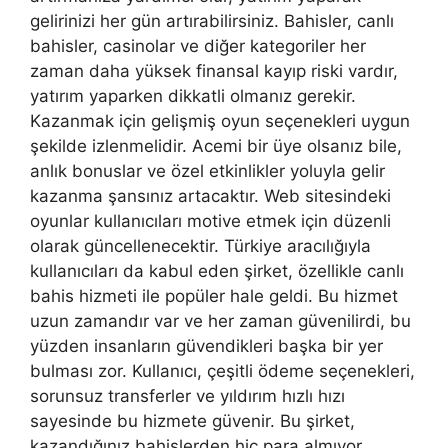
gelirinizi her gün artırabilirsiniz. Bahisler, canlı
bahisler, casinolar ve diğer kategoriler her
zaman daha yüksek finansal kayıp riski vardır,
yatırım yaparken dikkatli olmanız gerekir.
Kazanmak için gelişmiş oyun seçenekleri uygun
şekilde izlenmelidir. Acemi bir üye olsanız bile,
anlık bonuslar ve özel etkinlikler yoluyla gelir
kazanma şansınız artacaktır. Web sitesindeki
oyunlar kullanıcıları motive etmek için düzenli
olarak güncellenecektir. Türkiye aracılığıyla
kullanıcıları da kabul eden şirket, özellikle canlı
bahis hizmeti ile popüler hale geldi. Bu hizmet
uzun zamandır var ve her zaman güvenilirdi, bu
yüzden insanların güvendikleri başka bir yer
bulması zor. Kullanıcı, çeşitli ödeme seçenekleri,
sorunsuz transferler ve yıldırım hızlı hızı
sayesinde bu hizmete güvenir. Bu şirket,
kazandığınız bahislerden hiç para almıyor.