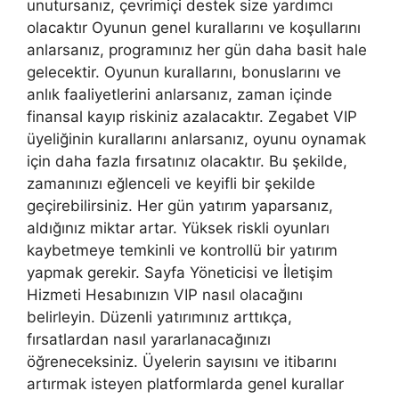
unutursanız, çevrimiçi destek size yardımcı
olacaktır Oyunun genel kurallarını ve koşullarını
anlarsanız, programınız her gün daha basit hale
gelecektir. Oyunun kurallarını, bonuslarını ve
anlık faaliyetlerini anlarsanız, zaman içinde
finansal kayıp riskiniz azalacaktır. Zegabet VIP
üyeliğinin kurallarını anlarsanız, oyunu oynamak
için daha fazla fırsatınız olacaktır. Bu şekilde,
zamanınızı eğlenceli ve keyifli bir şekilde
geçirebilirsiniz. Her gün yatırım yaparsanız,
aldığınız miktar artar. Yüksek riskli oyunları
kaybetmeye temkinli ve kontrollü bir yatırım
yapmak gerekir. Sayfa Yöneticisi ve İletişim
Hizmeti Hesabınızın VIP nasıl olacağını
belirleyin. Düzenli yatırımınız arttıkça,
fırsatlardan nasıl yararlanacağınızı
öğreneceksiniz. Üyelerin sayısını ve itibarını
artırmak isteyen platformlarda genel kurallar