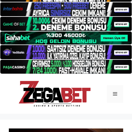
İçeriğe
atla
Menü