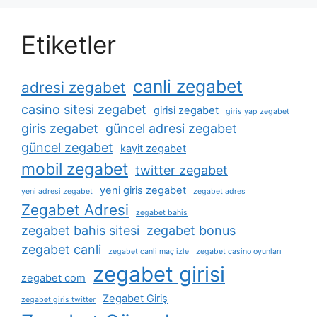
Etiketler
canli zegabet
adresi zegabet
casino sitesi zegabet
girisi zegabet
giris yap zegabet
giris zegabet
güncel adresi zegabet
güncel zegabet
kayit zegabet
mobil zegabet
twitter zegabet
yeni giris zegabet
yeni adresi zegabet
zegabet adres
Zegabet Adresi
zegabet bahis
zegabet bahis sitesi
zegabet bonus
zegabet canli
zegabet canli maç izle
zegabet casino oyunları
zegabet girisi
zegabet com
Zegabet Giriş
zegabet giris twitter