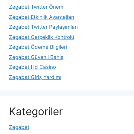
Zegabet Twitter Önemi
Zegabet Etkinlik Avantajları
Zegabet Twitter Paylaşımları
Zegabet Gerçeklik Kontrolü
Zegabet Ödeme Bilgileri
Zegabet Güvenli Bahis
Zegabet Hd Casino
Zegabet Giriş Yardımı
Kategoriler
Zegabet