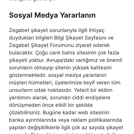
Sosyal Medya Yararlanın
Zegabet şikayet sorunlarıyla ilgili ihtiyaç
duydukları bilgileri Bilgi Şikayet Sayfasını ve
Zegabet Şikayet Forumunu ziyaret ederek
bulacaktır. Çoğu canlı bahis sitesinin çok fazla
şikayeti yoktur. Avrupa’daki varlığımız ve önemli
sorunların olmayışı sitenin yüksek kalitesini
göstermektedir.
sosyal medya yararlanın
müşteri hizmetleri, üyelerimize keyif veren tüm
unsurların odak noktasıdır. Yeterli bir ekibin
yardımını alarak, sorunları ciddi endişelere
dönüşmeden önce etkili bir şekilde
çözebilirsiniz. Bugüne kadar web sitesinin
banka ayrıntılarında veya reklam politikalarında
yapılan değişikliklerle ilgili çok az sayıda şikayet