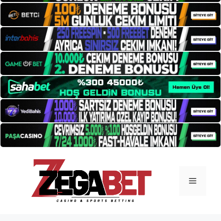
İçeriğe
atla
Menü