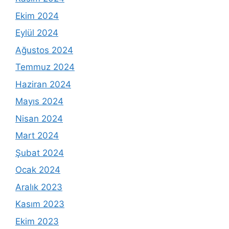
Ekim 2024
Eylül 2024
Ağustos 2024
Temmuz 2024
Haziran 2024
Mayıs 2024
Nisan 2024
Mart 2024
Şubat 2024
Ocak 2024
Aralık 2023
Kasım 2023
Ekim 2023