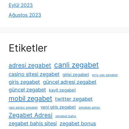
Eylül 2023
Ağustos 2023
Etiketler
canli zegabet
adresi zegabet
casino sitesi zegabet
girisi zegabet
giris yap zegabet
giris zegabet
güncel adresi zegabet
güncel zegabet
kayit zegabet
mobil zegabet
twitter zegabet
yeni giris zegabet
yeni adresi zegabet
zegabet adres
Zegabet Adresi
zegabet bahis
zegabet bahis sitesi
zegabet bonus