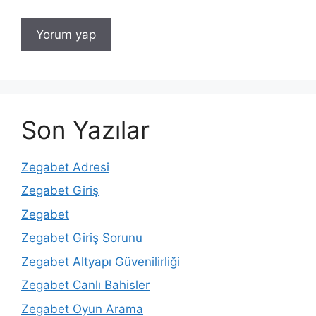
Son Yazılar
Zegabet Adresi
Zegabet Giriş
Zegabet
Zegabet Giriş Sorunu
Zegabet Altyapı Güvenilirliği
Zegabet Canlı Bahisler
Zegabet Oyun Arama