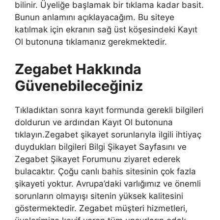
bilinir. Üyeliğe başlamak bir tıklama kadar basit.
Bunun anlamını açıklayacağım. Bu siteye
katılmak için ekranın sağ üst köşesindeki Kayıt
Ol butonuna tıklamanız gerekmektedir.
Zegabet Hakkında
Güvenebileceğiniz
Tıkladıktan sonra kayıt formunda gerekli bilgileri
doldurun ve ardından Kayıt Ol butonuna
tıklayın.Zegabet şikayet sorunlarıyla ilgili ihtiyaç
duydukları bilgileri Bilgi Şikayet Sayfasını ve
Zegabet Şikayet Forumunu ziyaret ederek
bulacaktır. Çoğu canlı bahis sitesinin çok fazla
şikayeti yoktur. Avrupa’daki varlığımız ve önemli
sorunların olmayışı sitenin yüksek kalitesini
göstermektedir. Zegabet müşteri hizmetleri,