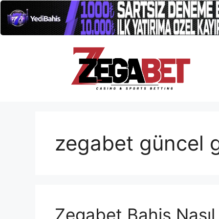
İçeriğe
atla
zegabet güncel g
Zegabet Bahis Nasıl