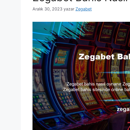
Aralık 30, 2023
yazar
Zegabet