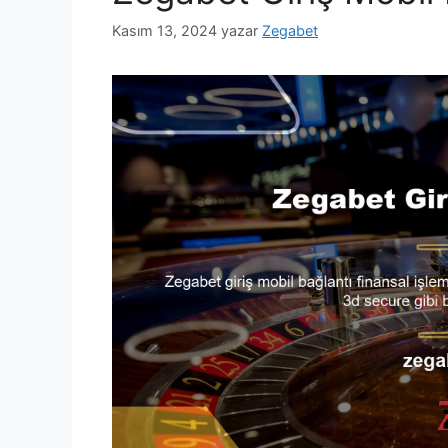
Kasım 13, 2024
yazar
Zegabet