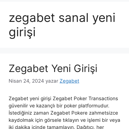
zegabet sanal yeni
girişi
Zegabet Yeni Girişi
Nisan 24, 2024
yazar
Zegabet
Zegabet yeni girişi Zegabet Poker Transactions
güvenilir ve kazançlı bir poker platformudur.
İstediğiniz zaman Zegabet Pokere zahmetsizce
kaydolmak için görsele tıklayın ve işlemi bir veya
iki dakika içinde tamamlayın. Dağıtıcı, her