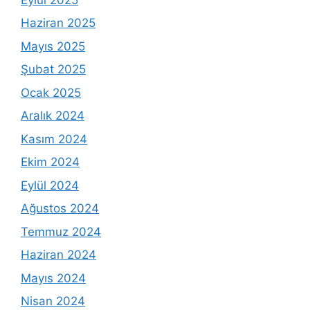
Haziran 2025
Mayıs 2025
Şubat 2025
Ocak 2025
Aralık 2024
Kasım 2024
Ekim 2024
Eylül 2024
Ağustos 2024
Temmuz 2024
Haziran 2024
Mayıs 2024
Nisan 2024