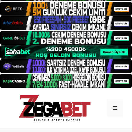
İçeriğe
atla
Menü