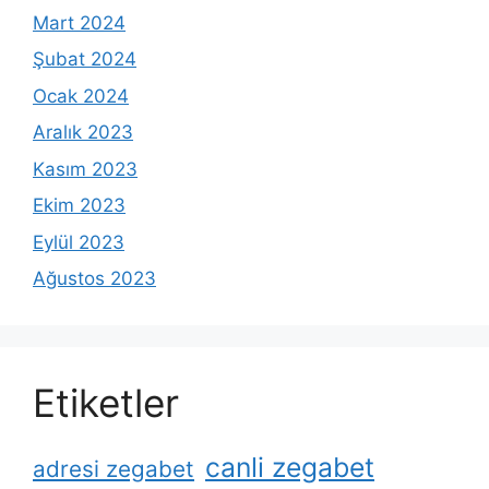
Mart 2024
Şubat 2024
Ocak 2024
Aralık 2023
Kasım 2023
Ekim 2023
Eylül 2023
Ağustos 2023
Etiketler
canli zegabet
adresi zegabet