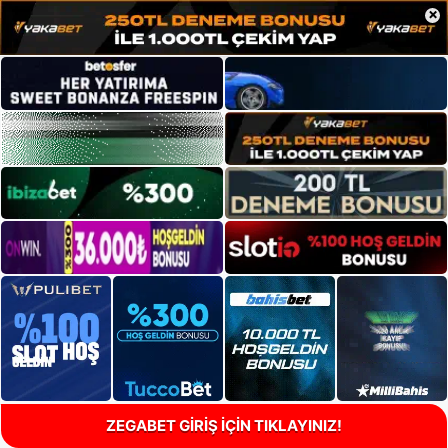
×
ZEGABET GİRİŞ İÇİN TIKLAYINIZ!