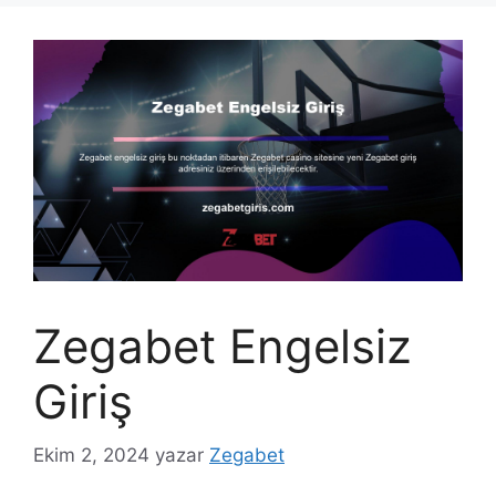
Zegabet Engelsiz
Giriş
Ekim 2, 2024
yazar
Zegabet