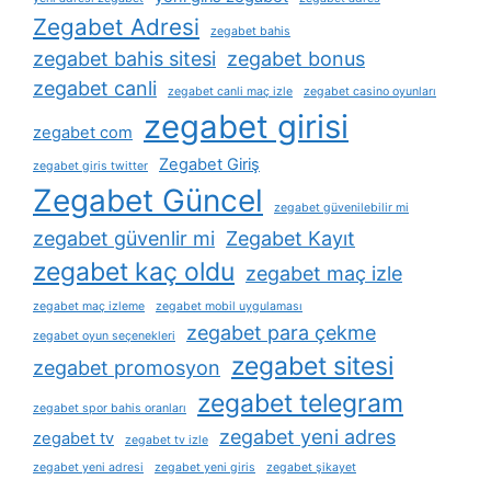
Zegabet Adresi
zegabet bahis
zegabet bahis sitesi
zegabet bonus
zegabet canli
zegabet canli maç izle
zegabet casino oyunları
zegabet girisi
zegabet com
Zegabet Giriş
zegabet giris twitter
Zegabet Güncel
zegabet güvenilebilir mi
zegabet güvenlir mi
Zegabet Kayıt
zegabet kaç oldu
zegabet maç izle
zegabet maç izleme
zegabet mobil uygulaması
zegabet para çekme
zegabet oyun seçenekleri
zegabet sitesi
zegabet promosyon
zegabet telegram
zegabet spor bahis oranları
zegabet yeni adres
zegabet tv
zegabet tv izle
zegabet yeni adresi
zegabet yeni giris
zegabet şikayet