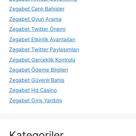
Zegabet Canlı Bahisler
Zegabet Oyun Arama
Zegabet Twitter Önemi
Zegabet Etkinlik Avantajları
Zegabet Twitter Paylaşımları
Zegabet Gerçeklik Kontrolü
Zegabet Ödeme Bilgileri
Zegabet Güvenli Bahis
Zegabet Hd Casino
Zegabet Giriş Yardımı
Kategoriler