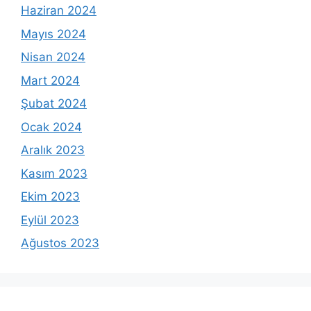
Haziran 2024
Mayıs 2024
Nisan 2024
Mart 2024
Şubat 2024
Ocak 2024
Aralık 2023
Kasım 2023
Ekim 2023
Eylül 2023
Ağustos 2023