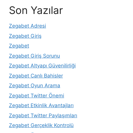
Son Yazılar
Zegabet Adresi
Zegabet Giriş
Zegabet
Zegabet Giriş Sorunu
Zegabet Altyapı Güvenilirliği
Zegabet Canlı Bahisler
Zegabet Oyun Arama
Zegabet Twitter Önemi
Zegabet Etkinlik Avantajları
Zegabet Twitter Paylaşımları
Zegabet Gerçeklik Kontrolü