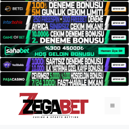
İçeriğe
atla
Menü