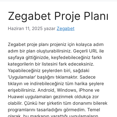
Zegabet Proje Planı
Haziran 11, 2025
yazar
Zegabet
Zegabet proje planı projeniz için kolayca adım
adım bir plan oluşturabilirsiniz. Geçerli URL ile
sayfaya gittiğinizde, keşfedebileceğiniz farklı
kategorilerin bir listesini fark edeceksiniz.
Yapabileceğiniz şeylerden biri, sağdaki
‘Uygulamalar’ başlığını tıklamaktır. Sadece
tıklayın ve indirebileceğiniz tüm harika şeylere
erişebilirsiniz. Android, Windows, iPhone ve
Huawei uygulamaları gezinmek oldukça zor
olabilir. Çünkü her şirketin tüm donanımı bilerek
programlarını tasarladığını görmedim. Temel
olarak, bu markanın yarattığı uygulamaların