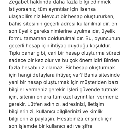
Zegabet hakkında daha fazla bilgi edinmek
istiyorsanız, tüm ayrıntılar için lisansa
ulaşabilirsiniz.Mevcut bir hesap oluştururken,
bahis sitesinin geçerli adresi kullanılmalıdır, en
son üyelik gereksinimlerine uyulmalıdır, üyelik
formu tamamen doldurulmalıdır. Bu, oyuncunun
geçerli hesap için ihtiyaç duyduğu koşuldur.
Tıpkı bahar gibi, cari bir hesap oluşturma süreci
sadece bir kez olur ve bu çok önemlidir! Birden
fazla hesabınız olamaz. Bir hesap oluşturmak
için hangi detaylara ihtiyaç var? Bahis sitesinde
yeni bir hesap oluşturmak için müşteriden bazı
bilgiler vermeniz gerekir. İşleri güvende tutmak
için, sitenin onlara tüm özel ayrıntıları vermeniz
gerekir. Lütfen adınızı, adresinizi, iletişim
bilgilerinizi, kullanıcı bilgilerinizi ve kimlik
bilgilerinizi paylaşın. Hesabınıza erişmek için
son işlemde bir kullanıcı adı ve şifre