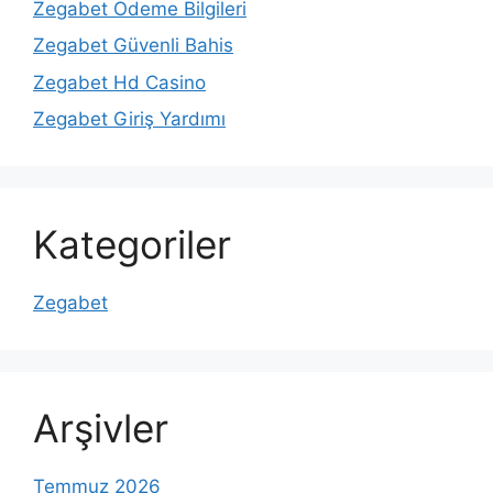
Zegabet Ödeme Bilgileri
Zegabet Güvenli Bahis
Zegabet Hd Casino
Zegabet Giriş Yardımı
Kategoriler
Zegabet
Arşivler
Temmuz 2026