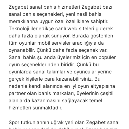
Zegabet sanal bahis hizmetleri Zegabet bazı
sanal bahis seçenekleri, yeni nesil bahis
meraklılarına uygun özel özelliklere sahiptir.
Teknoloji ilerledikçe canlı web siteleri giderek
daha fazla olanak sunuyor. Burada gösterilen
tüm oyunlar mobil servisler aracılığıyla da
oynanabilir. Çünkü daha fazla seçenek var.
Sanal bahis şu anda üyelerimiz için en popüler
oyun seçeneklerinden biridir. Çünkü bu
oyunlarda sanal takımlar ve oyuncular yerine
gerçek kişilerle para kazanabilirsiniz. Bu
nedenle kendi alanında en iyi oyun altyapısına
partner olan bahis markaları, üyelerinin çeşitli
alanlarda kazanmasını sağlayacak temel
hizmetleri sunmaktadır.
Spor tutkunlarının uğrak yeri olan Zegabet sanal