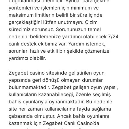
doğrulanması önemlidir. Ayrıca, para çekme
yöntemleri ve işlemleri için minimum ve
maksimum limitlerin belirli bir süre içinde
gerçekleştiğini lütfen unutmayın. Çizim
sürecimiz sorunsuz. Sorununuzun temel
nedenini belirlemenize yardımcı olabilecek 7/24
canlı destek ekibimiz var. Yardım istemek,
sorunları hızlı ve etkili bir şekilde çözmenize
yardımcı olabilir.
Zegabet casino sitesinde geliştirilen oyun
yapısında geri dönüşü olmayan durumlar
bulunmamaktadır. Zegabet gelişen oyun yapısı,
kullanıcıların kazanabileceği, özenle seçilmiş
bahis oyunlarıyla oynanmaktadır. Bu nedenle
site her zaman kullanıcılarına fayda sağlama
çabasında olmuştur. Ancak bahis oyunlarını
kazanmak için Zegabet Canlı Casino’da