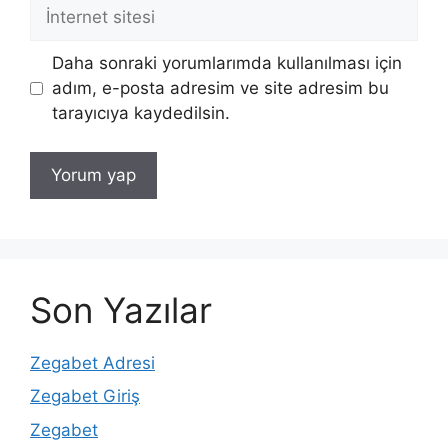
İnternet
sitesi
Daha sonraki yorumlarımda kullanılması için
adım, e-posta adresim ve site adresim bu
tarayıcıya kaydedilsin.
Son Yazılar
Zegabet Adresi
Zegabet Giriş
Zegabet