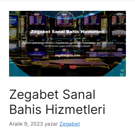
Zegabet Sanal
Bahis Hizmetleri
Aralık 9, 2023
yazar
Zegabet