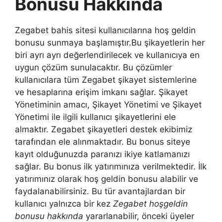
Bonusu Hakkında
Zegabet bahis sitesi kullanıcılarına hoş geldin
bonusu sunmaya başlamıştır.Bu şikayetlerin her
biri ayrı ayrı değerlendirilecek ve kullanıcıya en
uygun çözüm sunulacaktır. Bu çözümler
kullanıcılara tüm Zegabet şikayet sistemlerine
ve hesaplarına erişim imkanı sağlar. Şikayet
Yönetiminin amacı, Şikayet Yönetimi ve Şikayet
Yönetimi ile ilgili kullanıcı şikayetlerini ele
almaktır. Zegabet şikayetleri destek ekibimiz
tarafından ele alınmaktadır. Bu bonus siteye
kayıt olduğunuzda paranızı ikiye katlamanızı
sağlar. Bu bonus ilk yatırımınıza verilmektedir. İlk
yatırımınız olarak hoş geldin bonusu alabilir ve
faydalanabilirsiniz. Bu tür avantajlardan bir
kullanıcı yalnızca bir kez
Zegabet hoşgeldin
bonusu hakkında
yararlanabilir, önceki üyeler