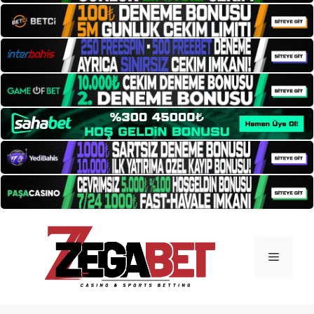
İçeriğe
atla
Menü