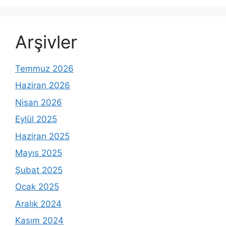
Arşivler
Temmuz 2026
Haziran 2026
Nisan 2026
Eylül 2025
Haziran 2025
Mayıs 2025
Şubat 2025
Ocak 2025
Aralık 2024
Kasım 2024