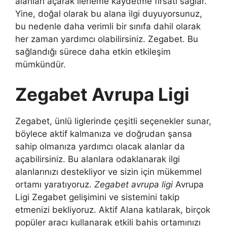
alanları açarak ilerleme kaydetme fırsatı sağlar.
Yine, doğal olarak bu alana ilgi duyuyorsunuz,
bu nedenle daha verimli bir sınıfa dahil olarak
her zaman yardımcı olabilirsiniz. Zegabet. Bu
sağlandığı sürece daha etkin etkileşim
mümkündür.
Zegabet Avrupa Ligi
Zegabet, ünlü liglerinde çeşitli seçenekler sunar,
böylece aktif kalmanıza ve doğrudan şansa
sahip olmanıza yardımcı olacak alanlar da
açabilirsiniz. Bu alanlara odaklanarak ilgi
alanlarınızı destekliyor ve sizin için mükemmel
ortamı yaratıyoruz.
Zegabet avrupa ligi
Avrupa
Ligi Zegabet gelişimini ve sistemini takip
etmenizi bekliyoruz. Aktif Alana katılarak, birçok
popüler aracı kullanarak etkili bahis ortamınızı