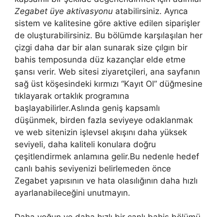
Zegabet üye aktivasyonu
atabilirsiniz. Ayrıca
sistem ve kalitesine göre aktive edilen siparişler
de oluşturabilirsiniz. Bu bölümde karşılaşılan her
çizgi daha dar bir alan sunarak size çılgın bir
bahis temposunda düz kazançlar elde etme
şansı verir. Web sitesi ziyaretçileri, ana sayfanın
sağ üst köşesindeki kırmızı “Kayıt Ol” düğmesine
tıklayarak ortaklık programına
başlayabilirler.Aslında geniş kapsamlı
düşünmek, birden fazla seviyeye odaklanmak
ve web sitenizin işlevsel akışını daha yüksek
seviyeli, daha kaliteli konulara doğru
çeşitlendirmek anlamına gelir.Bu nedenle hedef
canlı bahis seviyenizi belirlemeden önce
Zegabet yapısının ve hata olasılığının daha hızlı
ayarlanabileceğini unutmayın.